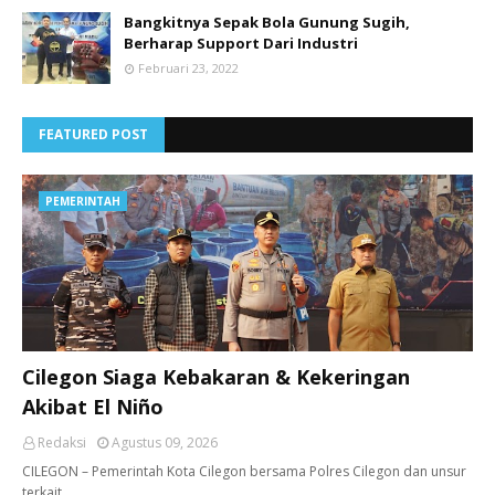
Bangkitnya Sepak Bola Gunung Sugih,
Berharap Support Dari Industri
Februari 23, 2022
FEATURED POST
PEMERINTAH
Cilegon Siaga Kebakaran & Kekeringan
Akibat El Niño
Redaksi
Agustus 09, 2026
CILEGON – Pemerintah Kota Cilegon bersama Polres Cilegon dan unsur
terkait…