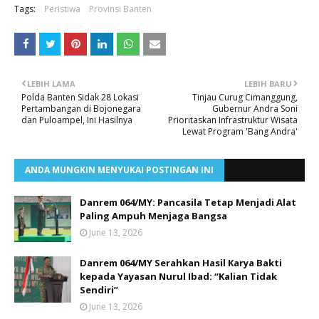
Tags:
Peristiwa
Provinsi Banten
LEBIH LAMA
LEBIH BARU
Polda Banten Sidak 28 Lokasi
Tinjau Curug Cimanggung,
Pertambangan di Bojonegara
Gubernur Andra Soni
dan Puloampel, Ini Hasilnya
Prioritaskan Infrastruktur Wisata
Lewat Program 'Bang Andra'​
ANDA MUNGKIN MENYUKAI POSTINGAN INI
Danrem 064/MY: Pancasila Tetap Menjadi Alat
Paling Ampuh Menjaga Bangsa
June 13, 2026
Danrem 064/MY Serahkan Hasil Karya Bakti
kepada Yayasan Nurul Ibad: “Kalian Tidak
Sendiri”
June 13, 2026