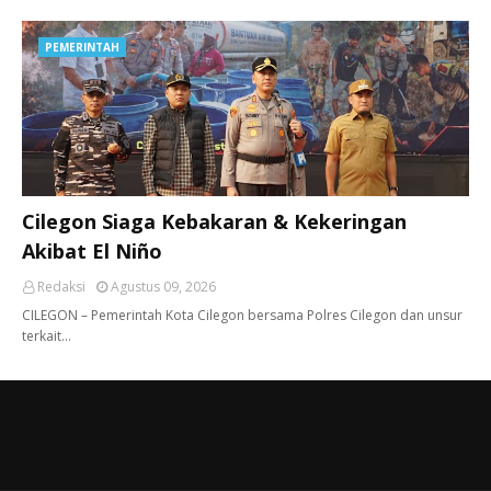
PEMERINTAH
Cilegon Siaga Kebakaran & Kekeringan
Akibat El Niño
Redaksi
Agustus 09, 2026
CILEGON – Pemerintah Kota Cilegon bersama Polres Cilegon dan unsur
terkait…