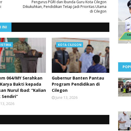
er
Pengurus PGRI dan Ibunda Guru Kota Cilegon
i
Dikukuhkan, Pendidikan Tetap Jadi Prioritas Utama
di Cilegon
 INI
RISTIWA
KOTA CILEGON
POP
em 064/MY Serahkan
Gubernur Banten Pantau
 Karya Bakti kepada
Program Pendidikan di
an Nurul Ibad: “Kalian
Cilegon
 Sendiri”
June 13, 2026
 13, 2026