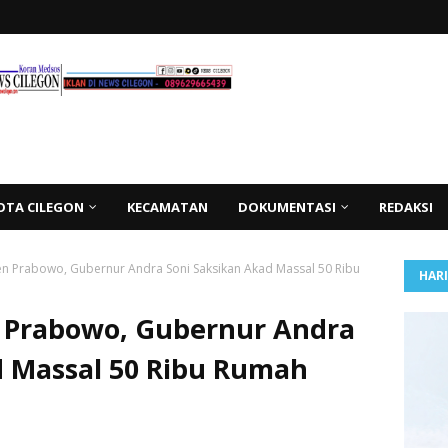
OTA CILEGON
KECAMATAN
DOKUMENTASI
REDAKSI
n Prabowo, Gubernur Andra Soni Saksikan Akad Massal 50 Ribu
HAR
 Prabowo, Gubernur Andra
d Massal 50 Ribu Rumah