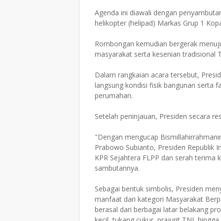
​Agenda ini diawali dengan penyambuta
helikopter (helipad) Markas Grup 1 Ko
Rombongan kemudian bergerak menuju 
masyarakat serta kesenian tradisional
​Dalam rangkaian acara tersebut, Pres
langsung kondisi fisik bangunan serta f
perumahan.
Setelah peninjauan, Presiden secara r
​"Dengan mengucap Bismillahirrahmanir
Prabowo Subianto, Presiden Republik I
KPR Sejahtera FLPP dan serah terima k
sambutannya.
​Sebagai bentuk simbolis, Presiden me
manfaat dari kategori Masyarakat Berp
berasal dari berbagai latar belakang pr
kecil, tukang cukur, prajurit TNI, hingga