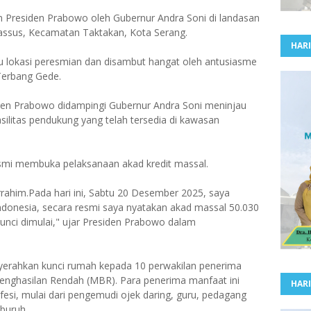
n Presiden Prabowo oleh Gubernur Andra Soni di landasan
passus, Kecamatan Taktakan, Kota Serang.
HARI
lokasi peresmian dan disambut hangat oleh antusiasme
 Terbang Gede.
iden Prabowo didampingi Gubernur Andra Soni meninjau
asilitas pendukung yang telah tersedia di kawasan
esmi membuka pelaksanaan akad kredit massal.
rahim.Pada hari ini, Sabtu 20 Desember 2025, saya
ndonesia, secara resmi saya nyatakan akad massal 50.030
unci dimulai," ujar Presiden Prabowo dalam
nyerahkan kunci rumah kepada 10 perwakilan penerima
enghasilan Rendah (MBR). Para penerima manfaat ini
HARI
ofesi, mulai dari pengemudi ojek daring, guru, pedagang
 buruh.