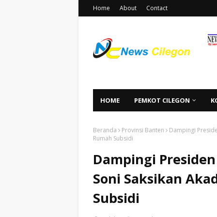
Home
About
Contact
HOME
PEMKOT CILEGON
K
Beranda
Provinsi Banten
Dampingi Preside
Rumah Subsidi​
Dampingi Presiden
Soni Saksikan Aka
Subsidi​