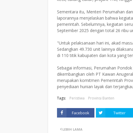
​Sementara itu, Menteri Perumahan da
laporannya menjelaskan bahwa kegiata
pemerintah. Sebelumnya, kegiatan serup
September 2025 dengan total 26 ribu un
​"Untuk pelaksanaan hari ini, akad mass
Sedangkan 49.730 unit lainnya dilaksa
di 110 titik kabupaten dan kota yang ter
​Sebagai informasi, Perumahan Pondok 
dikembangkan oleh PT Kawan Anugerah Pr
merupakan komitmen Pemerintah Provi
penyediaan hunian layak dan terjangkau
Tags:
Peristiwa
Provinsi Banten
Facebook
Twitter
LEBIH LAMA