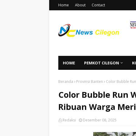
Home
About
Contact
HOME
PEMKOT CILEGON
K
Beranda
Provinsi Banten
Color Bubble Run
Color Bubble Run W
Ribuan Warga Mer
Redaksi
Desember 08, 2025