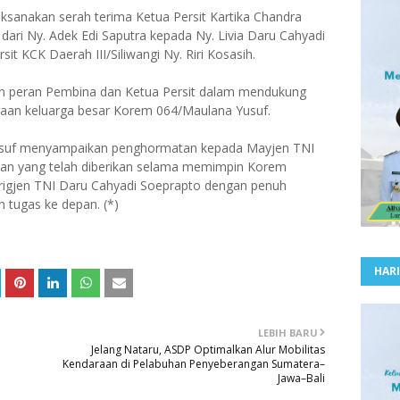
ksanakan serah terima Ketua Persit Kartika Chandra
 dari Ny. Adek Edi Saputra kepada Ny. Livia Daru Cahyadi
it KCK Daerah III/Siliwangi Ny. Riri Kosasih.
an peran Pembina dan Ketua Persit dalam mendukung
eraan keluarga besar Korem 064/Maulana Yusuf.
usuf menyampaikan penghormatan kepada Mayjen TNI
dian yang telah diberikan selama memimpin Korem
rigjen TNI Daru Cahyadi Soeprapto dengan penuh
 tugas ke depan. (*)
HARI
LEBIH BARU
Jelang Nataru, ASDP Optimalkan Alur Mobilitas
Kendaraan di Pelabuhan Penyeberangan Sumatera–
Jawa–Bali