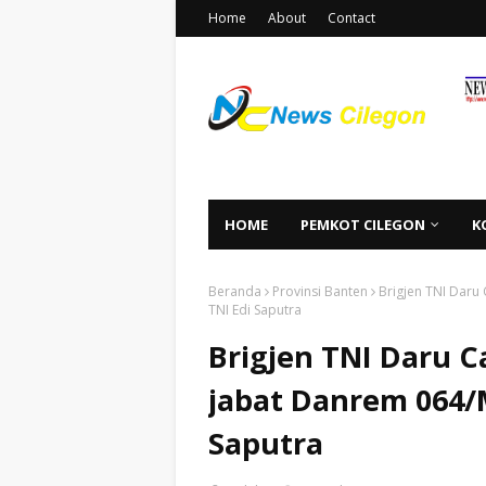
Home
About
Contact
HOME
PEMKOT CILEGON
K
Beranda
Provinsi Banten
Brigjen TNI Daru
TNI Edi Saputra
Brigjen TNI Daru C
jabat Danrem 064/
Saputra