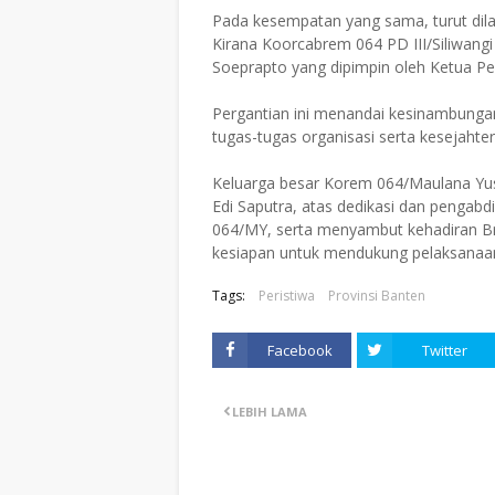
Pada kesempatan yang sama, turut dila
Kirana Koorcabrem 064 PD III/Siliwangi
Soeprapto yang dipimpin oleh Ketua Pers
Pergantian ini menandai kesinambung
tugas-tugas organisasi serta kesejaht
Keluarga besar Korem 064/Maulana Y
Edi Saputra, atas dedikasi dan pengab
064/MY, serta menyambut kehadiran B
kesiapan untuk mendukung pelaksanaan
Tags:
Peristiwa
Provinsi Banten
Facebook
Twitter
LEBIH LAMA