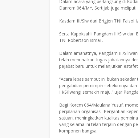
Dalam acara yang berlangsung di Kodam
Danrem 064/MY, Sertijab juga meliputi 
Kasdam III/Slw dari Brigjen TNI Faisol
Serta Kapoksahli Pangdam III/Slw dari 
TNI Robertson Ismail,
Dalam amanatnya, Pangdam III/Siliwan
telah menunaikan tugas jabatannya de
pejabat baru untuk melanjutkan estaf
“Acara lepas sambut ini bukan sekadar
pengabdian pemimpin sebelumnya da
III/Siliwangi semakin maju,” ujar Pangd
Bagi Korem 064/Maulana Yusuf, momen se
perjalanan organisasi. Pergantian kep
satuan, meningkatkan kualitas pembinaan
yang selama ini telah terjalin dengan 
komponen bangsa.