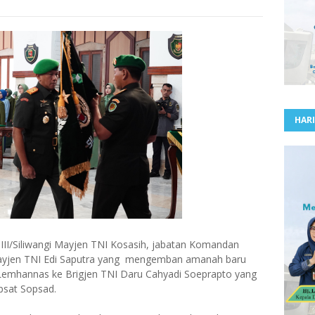
HARI
II/Siliwangi Mayjen TNI Kosasih, jabatan Komandan
ayjen TNI Edi Saputra yang mengemban amanah baru
 Lemhannas ke Brigjen TNI Daru Cahyadi Soeprapto yang
psat Sopsad.