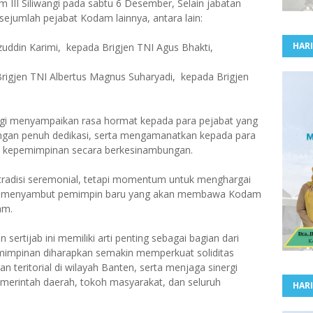
 III Siliwangi pada sabtu 6 Desember, Selain jabatan
sejumlah pejabat Kodam lainnya, antara lain:
HARI
 Izuddin Karimi, kepada Brigjen TNI Agus Bhakti,
Brigjen TNI Albertus Magnus Suharyadi, kepada Brigjen
gi menyampaikan rasa hormat kepada para pejabat yang
ngan penuh dedikasi, serta mengamanatkan kepada para
et kepemimpinan secara berkesinambungan.
 tradisi seremonial, tetapi momentum untuk menghargai
n menyambut pemimpin baru yang akan membawa Kodam
am.
rtijab ini memiliki arti penting sebagai bagian dari
emimpinan diharapkan semakin memperkuat soliditas
 teritorial di wilayah Banten, serta menjaga sinergi
pemerintah daerah, tokoh masyarakat, dan seluruh
HARI