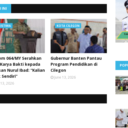
 INI
RISTIWA
KOTA CILEGON
em 064/MY Serahkan
Gubernur Banten Pantau
 Karya Bakti kepada
Program Pendidikan di
POP
an Nurul Ibad: “Kalian
Cilegon
 Sendiri”
June 13, 2026
 13, 2026