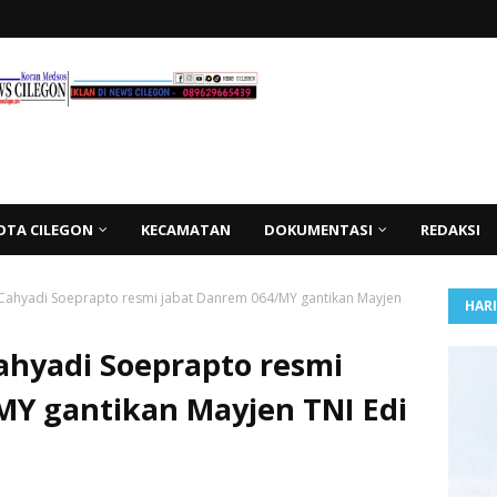
OTA CILEGON
KECAMATAN
DOKUMENTASI
REDAKSI
 Cahyadi Soeprapto resmi jabat Danrem 064/MY gantikan Mayjen
HAR
ahyadi Soeprapto resmi
MY gantikan Mayjen TNI Edi