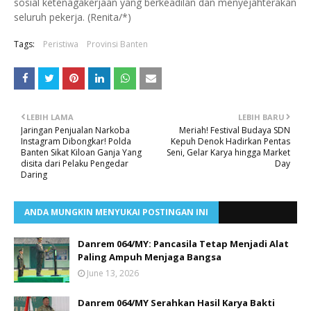
sosial ketenagakerjaan yang berkeadilan dan menyejahterakan
seluruh pekerja. (Renita/*)
Tags:
Peristiwa
Provinsi Banten
LEBIH LAMA
LEBIH BARU
Jaringan Penjualan Narkoba
Meriah! Festival Budaya SDN
Instagram Dibongkar! Polda
Kepuh Denok Hadirkan Pentas
Banten Sikat Kiloan Ganja Yang
Seni, Gelar Karya hingga Market
disita dari Pelaku Pengedar
Day
Daring
ANDA MUNGKIN MENYUKAI POSTINGAN INI
Danrem 064/MY: Pancasila Tetap Menjadi Alat
Paling Ampuh Menjaga Bangsa
June 13, 2026
Danrem 064/MY Serahkan Hasil Karya Bakti