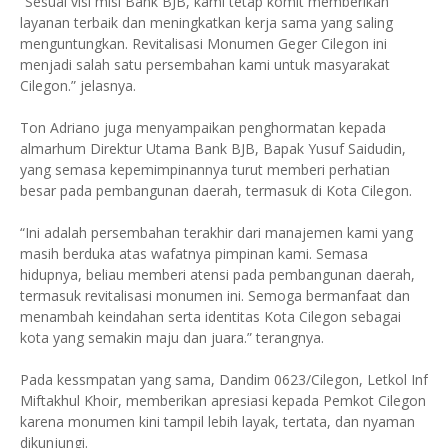
“Sesuai visi misi Bank BJB, kami tetap komit memberikan
layanan terbaik dan meningkatkan kerja sama yang saling
menguntungkan. Revitalisasi Monumen Geger Cilegon ini
menjadi salah satu persembahan kami untuk masyarakat
Cilegon.” jelasnya.
Ton Adriano juga menyampaikan penghormatan kepada
almarhum Direktur Utama Bank BJB, Bapak Yusuf Saidudin,
yang semasa kepemimpinannya turut memberi perhatian
besar pada pembangunan daerah, termasuk di Kota Cilegon.
“Ini adalah persembahan terakhir dari manajemen kami yang
masih berduka atas wafatnya pimpinan kami. Semasa
hidupnya, beliau memberi atensi pada pembangunan daerah,
termasuk revitalisasi monumen ini. Semoga bermanfaat dan
menambah keindahan serta identitas Kota Cilegon sebagai
kota yang semakin maju dan juara.” terangnya.
Pada kessmpatan yang sama, Dandim 0623/Cilegon, Letkol Inf
Miftakhul Khoir, memberikan apresiasi kepada Pemkot Cilegon
karena monumen kini tampil lebih layak, tertata, dan nyaman
dikunjungi.