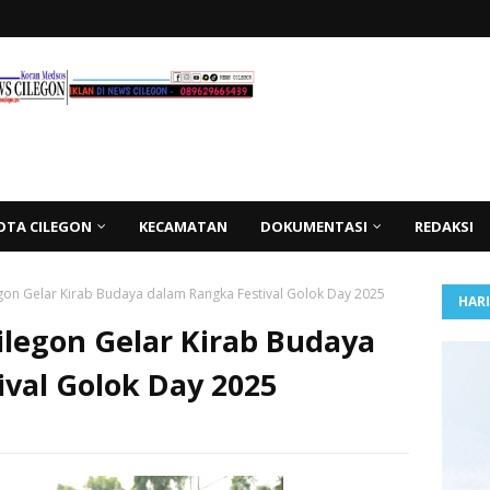
OTA CILEGON
KECAMATAN
DOKUMENTASI
REDAKSI
gon Gelar Kirab Budaya dalam Rangka Festival Golok Day 2025
HAR
ilegon Gelar Kirab Budaya
val Golok Day 2025