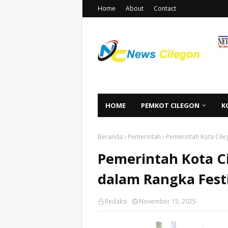
Home
About
Contact
HOME
PEMKOT CILEGON
K
Beranda
Pemerintah
Pemerintah Kota Cile
Pemerintah Kota C
dalam Rangka Festi
Redaksi
November 15, 2025