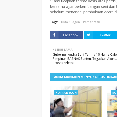
“Kami ucapkan terima kasih atas partisi
bersama agar perkembangan seni dan b
sebelum menandai pembukaan acara de
Tags:
Kota Cilegon
Pemerintah
Facebook
Twitter
LEBIH LAMA
Gubernur Andra Soni Terima 10 Nama Cal
Pimpinan BAZNAS Banten, Tegaskan Akuntab
Proses Seleksi
ANDA MUNGKIN MENYUKAI POSTINGAN
KOTA CILEGON
KO