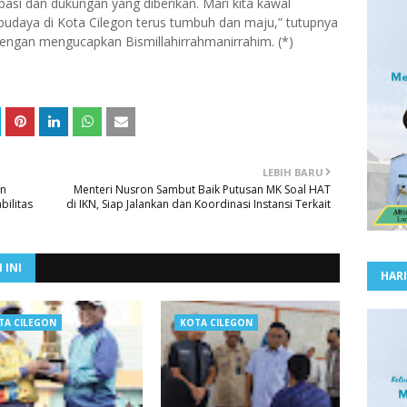
pasi dan dukungan yang diberikan. Mari kita kawal
udaya di Kota Cilegon terus tumbuh dan maju,” tutupnya
ngan mengucapkan Bismillahirrahmanirrahim. (*)
LEBIH BARU
on
Menteri Nusron Sambut Baik Putusan MK Soal HAT
ilitas
di IKN, Siap Jalankan dan Koordinasi Instansi Terkait
 INI
HARI
TA CILEGON
KOTA CILEGON