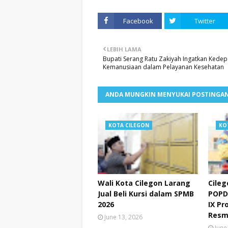
Facebook
Twitter
LEBIH LAMA
Bupati Serang Ratu Zakiyah Ingatkan Kede
Kemanusiaan dalam Pelayanan Kesehatan
ANDA MUNGKIN MENYUKAI POSTINGAN
KOTA CILEGON
KO
Wali Kota Cilegon Larang
Cileg
Jual Beli Kursi dalam SPMB
POPD
2026
IX Pr
Resm
June 13, 2026
June