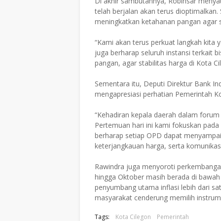
Di akhir sambutannya, Robinsar menyat
telah berjalan akan terus dioptimalkan. 
meningkatkan ketahanan pangan agar sta
“Kami akan terus perkuat langkah kita 
juga berharap seluruh instansi terkai
pangan, agar stabilitas harga di Kota C
Sementara itu, Deputi Direktur Bank I
mengapresiasi perhatian Pemerintah Kot
“Kehadiran kepala daerah dalam forum s
Pertemuan hari ini kami fokuskan pad
berharap setiap OPD dapat menyampaik
keterjangkauan harga, serta komunikas
Rawindra juga menyoroti perkembangan in
hingga Oktober masih berada di bawah
penyumbang utama inflasi lebih dari sat
masyarakat cenderung memilih instrume
Tags:
Kota Cilegon
Pemerintah