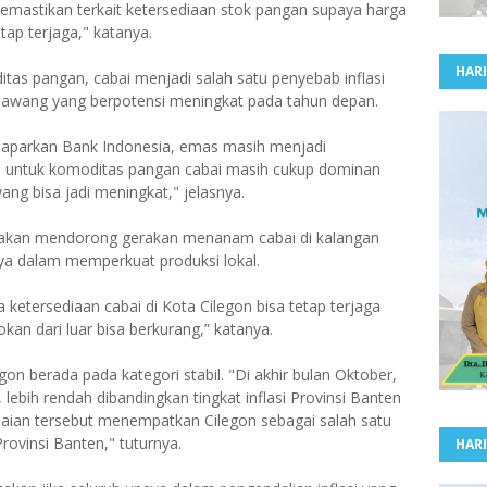
emastikan terkait ketersediaan stok pangan supaya harga
tap terjaga," katanya.
HARI
tas pangan, cabai menjadi salah satu penyebab inflasi
 bawang yang berpotensi meningkat pada tahun depan.
i paparkan Bank Indonesia, emas masih menjadi
n untuk komoditas pangan cabai masih cukup dominan
ng bisa jadi meningkat," jelasnya.
akan mendorong gerakan menanam cabai di kalangan
ya dalam memperkuat produksi lokal.
a ketersediaan cabai di Kota Cilegon bisa tetap terjaga
an dari luar bisa berkurang,” katanya.
egon berada pada kategori stabil. "Di akhir bulan Oktober,
n, lebih rendah dibandingkan tingkat inflasi Provinsi Banten
aian tersebut menempatkan Cilegon sebagai salah satu
Provinsi Banten," tuturnya.
HARI