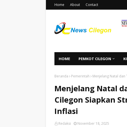
Home
About
Contact
HOME
PEMKOT CILEGON
K
Beranda
Pemerintah
Menjelang Natal dan 
Menjelang Natal d
Cilegon Siapkan S
Inflasi
Redaksi
November 18, 2025