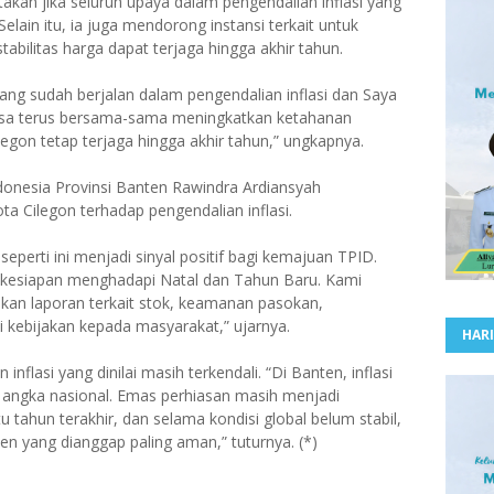
akan jika seluruh upaya dalam pengendalian inflasi yang
Selain itu, ia juga mendorong instansi terkait untuk
bilitas harga dapat terjaga hingga akhir tahun.
yang sudah berjalan dalam pengendalian inflasi dan Saya
t bisa terus bersama-sama meningkatkan ketahanan
ilegon tetap terjaga hingga akhir tahun,” ungkapnya.
ndonesia Provinsi Banten Rawindra Ardiansyah
a Cilegon terhadap pengendalian inflasi.
eperti ini menjadi sinyal positif bagi kemajuan TPID.
a kesiapan menghadapi Natal dan Tahun Baru. Kami
an laporan terkait stok, keamanan pasokan,
i kebijakan kepada masyarakat,” ujarnya.
HARI
flasi yang dinilai masih terkendali. “Di Banten, inflasi
 angka nasional. Emas perhiasan masih menjadi
u tahun terakhir, dan selama kondisi global belum stabil,
n yang dianggap paling aman,” tuturnya. (*)