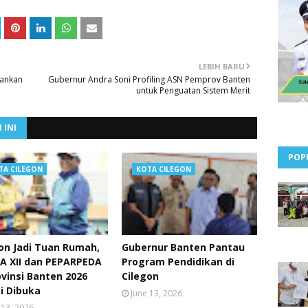
LEBIH BARU
pankan
Gubernur Andra Soni Profiling ASN Pemprov Banten
untuk Penguatan Sistem Merit
 INI
POP
TA CILEGON
KOTA CILEGON
on Jadi Tuan Rumah,
Gubernur Banten Pantau
A XII dan PEPARPEDA
Program Pendidikan di
ovinsi Banten 2026
Cilegon
i Dibuka
June 13, 2026
 13, 2026