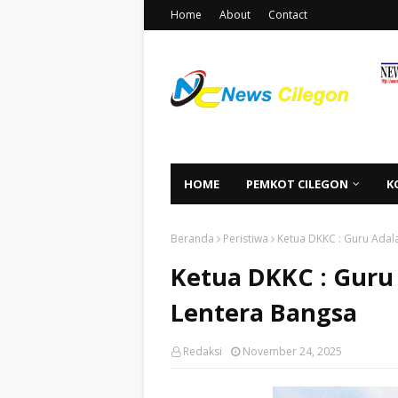
Home
About
Contact
HOME
PEMKOT CILEGON
K
Beranda
Peristiwa
Ketua DKKC : Guru Adal
Ketua DKKC : Guru
Lentera Bangsa
Redaksi
November 24, 2025