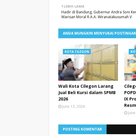
LEBIH LAMA
Hadir di Bandung, Gubernur Andra Soni K
Warisan Moral R.A.A. Wiranatakusumah V
ANDA MUNGKIN MENYUKAI POSTINGAN
KOTA CILEGON
KO
Wali Kota Cilegon Larang
Cileg
Jual Beli Kursi dalam SPMB
POPD
2026
IX Pr
Resm
June 13, 2026
June
POSTING KOMENTAR