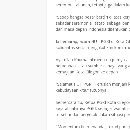
seremoni tahunan, tetapi juga dalam ke
“Setiap bangsa besar berdiri di atas k
sekadar seremonial, tetapi sebagai p
dan masa depan Indonesia ditentukan ole
Ia berharap, acara HUT PGRI di Kota Ci
solidaritas serta mengukuhkan komitm
Ayatullah Khumaeni menutup pernyataa
peradaban” atau sumber cahaya yang 
kemajuan Kota Cilegon ke depan.
“Selamat HUT PGRI. Teruslah menjadi l
kebudayaan kita,” tutupnya.
Sementara itu, Ketua PGRI Kota Cileg
sejarah lahirnya PGRI, sebagai wadah 
tersebar dan bergerak dalam situasi pe
"Momentum itu menandai, tekad para pe