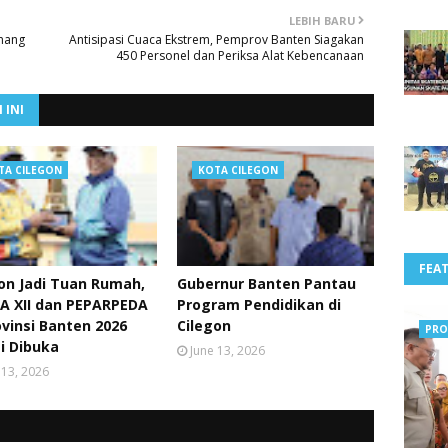
LEBIH BARU
enang
Antisipasi Cuaca Ekstrem, Pemprov Banten Siagakan
450 Personel dan Periksa Alat Kebencanaan
 INI
TA CILEGON
KOTA CILEGON
FEA
on Jadi Tuan Rumah,
Gubernur Banten Pantau
A XII dan PEPARPEDA
Program Pendidikan di
ovinsi Banten 2026
Cilegon
PRO
i Dibuka
June 13, 2026
 13, 2026