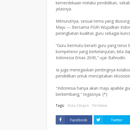
kemerdekaan melalui pendidikan, sekal
jelasnya.
Menurutnya, sesuai tema yang diusung 
Maju — Bersama PGRI Wujudkan Indon
peningkatan kualitas guru sebagai kun
“Guru bermutu berarti guru yang terus 
kompetensi yang berkelanjutan, kita 
Indonesia Emas 2045,” ujar Bahrudin.
Ia juga menegaskan pentingnya kolabor
pendidikan untuk menciptakan ekosist
"Indonesia hanya akan maju apabila gu
berkembang," tegasnya. (*)
Tags:
Kota Cilegon
Peristiwa
Facebook
Twitter