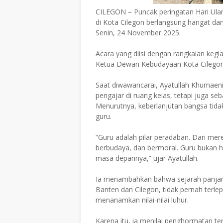
CILEGON – Puncak peringatan Hari Ula
di Kota Cilegon berlangsung hangat da
Senin, 24 November 2025.
Acara yang diisi dengan rangkaian kegiat
Ketua Dewan Kebudayaan Kota Cilegon
Saat diwawancarai, Ayatullah Khumaen
pengajar di ruang kelas, tetapi juga 
Menurutnya, keberlanjutan bangsa tidak
guru.
“Guru adalah pilar peradaban. Dari mere
berbudaya, dan bermoral. Guru bukan 
masa depannya,” ujar Ayatullah.
Ia menambahkan bahwa sejarah panjang
Banten dan Cilegon, tidak pernah terle
menanamkan nilai-nilai luhur.
Karena itu, ia menilai penghormatan t