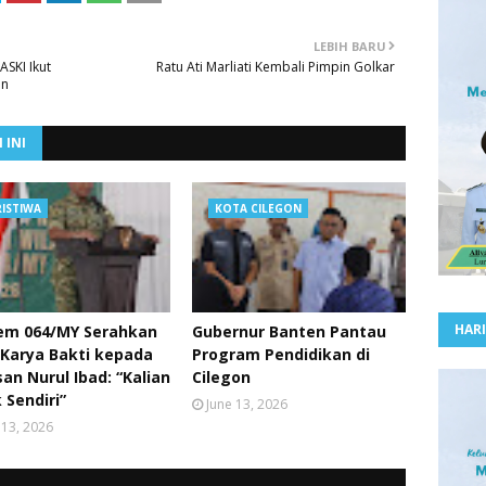
LEBIH BARU
ASKI Ikut
Ratu Ati Marliati Kembali Pimpin Golkar
an
 INI
RISTIWA
KOTA CILEGON
HARI
em 064/MY Serahkan
Gubernur Banten Pantau
 Karya Bakti kepada
Program Pendidikan di
an Nurul Ibad: “Kalian
Cilegon
 Sendiri”
June 13, 2026
 13, 2026