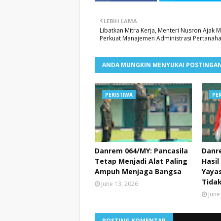
LEBIH LAMA
Libatkan Mitra Kerja, Menteri Nusron Ajak M
Perkuat Manajemen Administrasi Pertanah
ANDA MUNGKIN MENYUKAI POSTINGAN
PERISTIWA
PE
Danrem 064/MY: Pancasila
Danr
Tetap Menjadi Alat Paling
Hasil
Ampuh Menjaga Bangsa
Yayas
Tidak
June 13, 2026
June
POSTING KOMENTAR