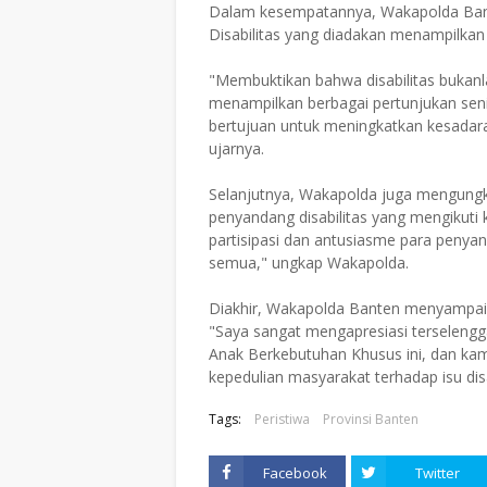
Dalam kesempatannya, Wakapolda Ban
Disabilitas yang diadakan menampilkan b
"Membuktikan bahwa disabilitas bukan
menampilkan berbagai pertunjukan seni
bertujuan untuk meningkatkan kesadaran
ujarnya.
Selanjutnya, Wakapolda juga mengungk
penyandang disabilitas yang mengikuti 
partisipasi dan antusiasme para penyand
semua," ungkap Wakapolda.
Diakhir, Wakapolda Banten menyampaika
"Saya sangat mengapresiasi terselengg
Anak Berkebutuhan Khusus ini, dan kam
kepedulian masyarakat terhadap isu disa
Tags:
Peristiwa
Provinsi Banten
Facebook
Twitter