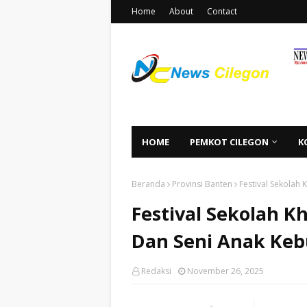
Home
About
Contact
HOME
PEMKOT CILEGON
K
Beranda
Provinsi Banten
Festival Sekolah
Festival Sekolah K
Dan Seni Anak Ke
Redaksi
November 26, 2025