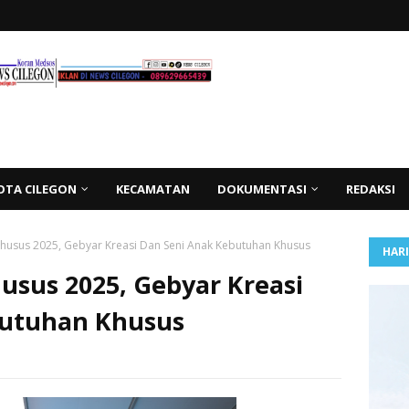
OTA CILEGON
KECAMATAN
DOKUMENTASI
REDAKSI
 Khusus 2025, Gebyar Kreasi Dan Seni Anak Kebutuhan Khusus
HAR
husus 2025, Gebyar Kreasi
butuhan Khusus