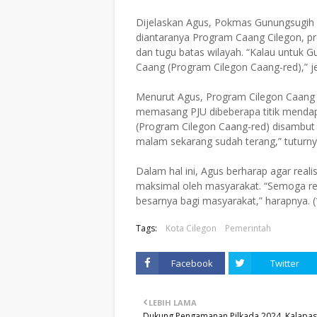
Dijelaskan Agus, Pokmas Gunungsugih 
diantaranya Program Caang Cilegon, pr
dan tugu batas wilayah. “Kalau untuk G
Caang (Program Cilegon Caang-red),” je
Menurut Agus, Program Cilegon Caang
memasang PJU dibeberapa titik mendapa
(Program Cilegon Caang-red) disambut 
malam sekarang sudah terang,” tuturny
Dalam hal ini, Agus berharap agar real
maksimal oleh masyarakat. “Semoga rea
besarnya bagi masyarakat,” harapnya. (
Tags:
Kota Cilegon
Pemerintah
Facebook
Twitter
LEBIH LAMA
Dukung Pengamanan Pilkada 2024, Kalapas