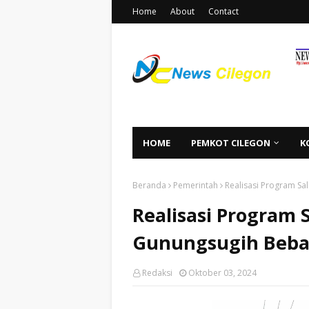
Home
About
Contact
HOME
PEMKOT CILEGON
K
Beranda
Pemerintah
Realisasi Program Sa
Realisasi Program 
Gunungsugih Bebas
Redaksi
Oktober 03, 2024