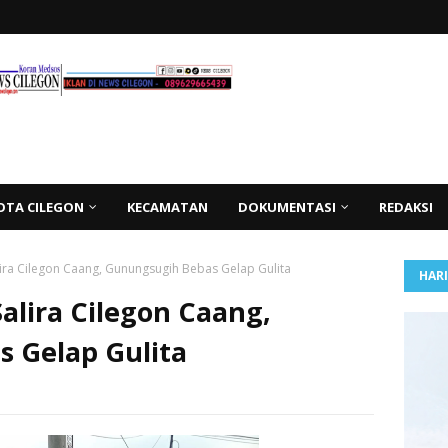
OTA CILEGON
KECAMATAN
DOKUMENTASI
REDAKSI
lira Cilegon Caang, Gunungsugih Bebas Gelap Gulita
HAR
Salira Cilegon Caang,
 Gelap Gulita