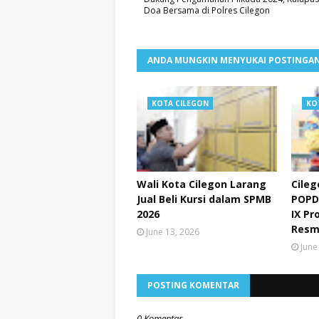
Doa Bersama di Polres Cilegon
ANDA MUNGKIN MENYUKAI POSTINGAN
KOTA CILEGON
KO
Wali Kota Cilegon Larang
Cileg
Jual Beli Kursi dalam SPMB
POPD
2026
IX Pr
Resm
June 13, 2026
June
POSTING KOMENTAR
0 Komentar