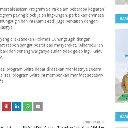
merealisasikan Program Salira dalam beberapa kegiatan
ogram paving block jalan lingkungan, perbaikan drainase
HARI
unungsugih hari ini (Kamis-red) juga berkaitan dengan
lasnya.
 yang dilaksanakan Pokmas Gunungsugih dengan
t respon sangat positif dari masyarakat. “Alhamdulilah
baik dan senang warganya sudah tidak gelap lagi. Kalau
a.
isasi program Salira dapat dirasakan manfaatnya secara
lisasi program Salira ini memberikan manfaat sebesar-
*)
HARI
LEBIH BARU
 Hadiri
Pjs Wali Kota Cilegon Tekankan Netralitas ASN dan