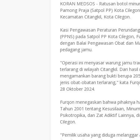
KORAN MEDSOS - Ratusan botol minuman
Pamong Praja (Satpol PP) Kota Cilegon
Kecamatan Citangkil, Kota Cilegon.
Kasi Pengawasan Peraturan Perundang-
(PPNS) pada Satpol PP Kota Cilegon, Fu
dengan Balai Pengawasan Obat dan M
pedagang jamu.
"Operasi ini menyasar warung jamu trad
terlarang di wilayah Citangkil. Dari has
mengamankan barang bukti berupa 205 
jenis obat-obatan terlarang," kata Furq
28 Oktober 2024.
Furqon menegaskan bahwa pihaknya h
Tahun 2001 tentang Kesusilaan, Minum
Psikotropika, dan Zat Adiktif Lainnya, 
Cilegon.
"Pemilik usaha yang diduga melanggar a