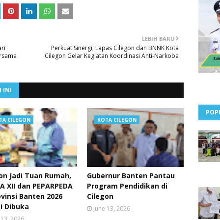
LEBIH BARU
ri
Perkuat Sinergi, Lapas Cilegon dan BNNK Kota
ersama
Cilegon Gelar Kegiatan Koordinasi Anti-Narkoba
 INI
POP
TA CILEGON
KOTA CILEGON
on Jadi Tuan Rumah,
Gubernur Banten Pantau
A XII dan PEPARPEDA
Program Pendidikan di
ovinsi Banten 2026
Cilegon
i Dibuka
June 13, 2026
 13, 2026