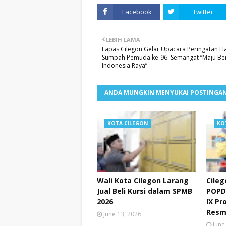
Facebook
Twitter
LEBIH LAMA
Lapas Cilegon Gelar Upacara Peringatan Ha
Sumpah Pemuda ke-96: Semangat “Maju B
Indonesia Raya”
ANDA MUNGKIN MENYUKAI POSTINGAN
KOTA CILEGON
KO
Wali Kota Cilegon Larang
Cileg
Jual Beli Kursi dalam SPMB
POPD
2026
IX Pr
Resm
June 13, 2026
June