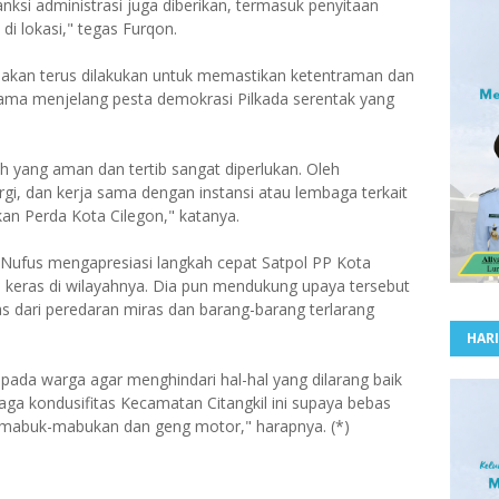
sanksi administrasi juga diberikan, termasuk penyitaan
i lokasi," tegas Furqon.
 akan terus dilakukan untuk memastikan ketentraman dan
tama menjelang pesta demokrasi Pilkada serentak yang
ah yang aman dan tertib sangat diperlukan. Oleh
rgi, dan kerja sama dengan instansi atau lembaga terkait
an Perda Kota Cilegon," katanya.
n Nufus mengapresiasi langkah cepat Satpol PP Kota
 keras di wilayahnya. Dia pun mendukung upaya tersebut
s dari peredaran miras dan barang-barang terlarang
HARI
ada warga agar menghindari hal-hal yang dilarang baik
aga kondusifitas Kecamatan Citangkil ini supaya bebas
n, mabuk-mabukan dan geng motor," harapnya. (*)