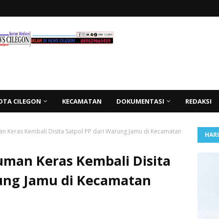
OTA CILEGON
KECAMATAN
DOKUMENTASI
REDAKSI
n Keras Kembali Disita Satpol PP dari Warung Jamu di Kecamatan
HAR
uman Keras Kembali Disita
rung Jamu di Kecamatan