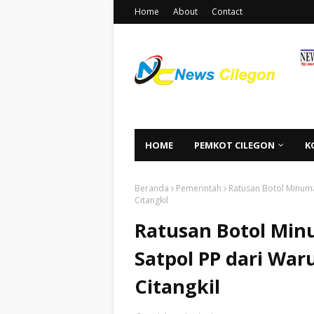
Home
About
Contact
HOME
PEMKOT CILEGON
K
Beranda
Pemerintah
Ratusan Botol Minuma
Citangkil
Ratusan Botol Min
Satpol PP dari Wa
Citangkil