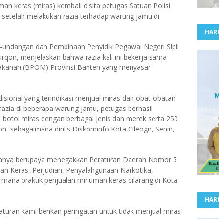
 keras (miras) kembali disita petugas Satuan Polisi
 setelah melakukan razia terhadap warung jamu di
HARI
undangan dan Pembinaan Penyidik Pegawai Negeri Sipil
rqon, menjelaskan bahwa razia kali ini bekerja sama
akanan (BPOM) Provinsi Banten yang menyasar
isional yang terindikasi menjual miras dan obat-obatan
il razia di beberapa warung jamu, petugas berhasil
botol miras dengan berbagai jenis dan merek serta 250
on, sebagaimana dirilis Diskominfo Kota Cileogn, Senin,
anya berupaya menegakkan Peraturan Daerah Nomor 5
an Keras, Perjudian, Penyalahgunaan Narkotika,
di mana praktik penjualan minuman keras dilarang di Kota
HARI
turan kami berikan peringatan untuk tidak menjual miras