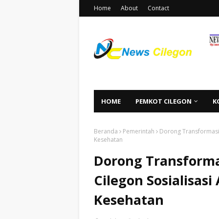
Home
About
Contact
HOME
PEMKOT CILEGON
K
Beranda
Pemerintah
Dorong Transformasi L
Kesehatan
Dorong Transformas
Cilegon Sosialisasi
Kesehatan