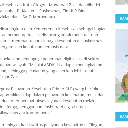
s Kesehatan Kota Cilegon, Muhamad Zais, dan dihadiri
ta usaha, PJ Klaster 1 Puskesmas, Tim ILP Dinas
erwakilan dari USAID Momentum.
HARI
 dicanangkan oleh Kementerian Kesehatan sebagai bagian
tan primer. Aplikasi ini dirancang untuk mencatat dan
l-time, membantu para tenaga kesehatan di puskesmas
engambilan keputusan berbasis data.
kankan pentingnya penerapan digitalisasi di sektor
auan wilayah. “Melalui ASDK, kita dapat meningkatkan
ahan, sehingga pelayanan yang diberikan lebih tepat
 ujar Zais.
ntegrasi Pelayanan Kesehatan Primer (ILP) yang berfokus
apan siklus hidup dalam pelayanan kesehatan, mulai dari
. Kedua, memperkuat akses layanan kesehatan melalui
u. Ketiga, penggunaan dashboard digital untuk
wilayah secara komprehensif.
HARI
a meningkatkan kualitas pelayanan kesehatan di Cilegon,