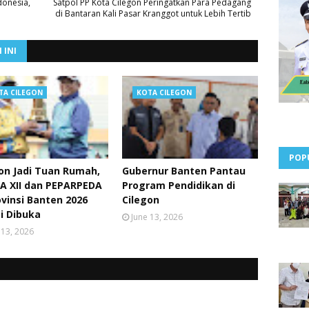
onesia,
Satpol PP Kota Cilegon Peringatkan Para Pedagang
di Bantaran Kali Pasar Kranggot untuk Lebih Tertib
 INI
TA CILEGON
KOTA CILEGON
POP
on Jadi Tuan Rumah,
Gubernur Banten Pantau
A XII dan PEPARPEDA
Program Pendidikan di
ovinsi Banten 2026
Cilegon
i Dibuka
June 13, 2026
 13, 2026