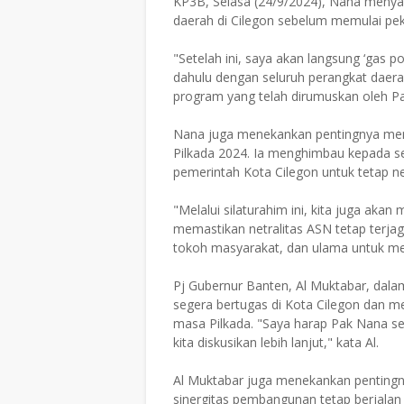
KP3B, Selasa (24/9/2024), Nana menya
daerah di Cilegon sebelum memulai pek
"Setelah ini, saya akan langsung ‘gas po
dahulu dengan seluruh perangkat daera
program yang telah dirumuskan oleh Pa
Nana juga menekankan pentingnya menj
Pilkada 2024. Ia menghimbau kepada sel
pemerintah Kota Cilegon untuk tetap ne
"Melalui silaturahim ini, kita juga aka
memastikan netralitas ASN tetap terj
tokoh masyarakat, dan ulama untuk mem
Pj Gubernur Banten, Al Muktabar, dal
segera bertugas di Kota Cilegon dan m
masa Pilkada. "Saya harap Pak Nana se
kita diskusikan lebih lanjut," kata Al.
Al Muktabar juga menekankan penting
sinergitas pembangunan tetap berjala