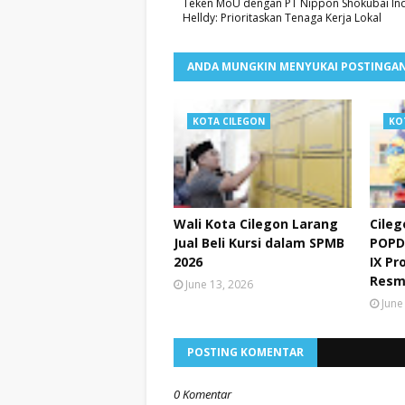
Teken MoU dengan PT Nippon Shokubai Ind
Helldy: Prioritaskan Tenaga Kerja Lokal
ANDA MUNGKIN MENYUKAI POSTINGAN
KOTA CILEGON
KO
Wali Kota Cilegon Larang
Cileg
Jual Beli Kursi dalam SPMB
POPD
2026
IX Pr
Resm
June 13, 2026
June
POSTING KOMENTAR
0 Komentar