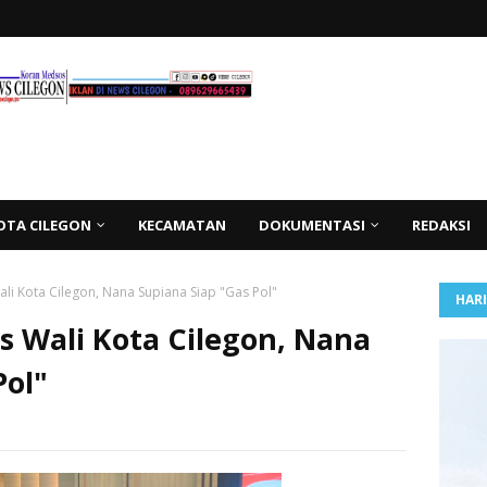
OTA CILEGON
KECAMATAN
DOKUMENTASI
REDAKSI
ali Kota Cilegon, Nana Supiana Siap "Gas Pol"
HAR
s Wali Kota Cilegon, Nana
Pol"