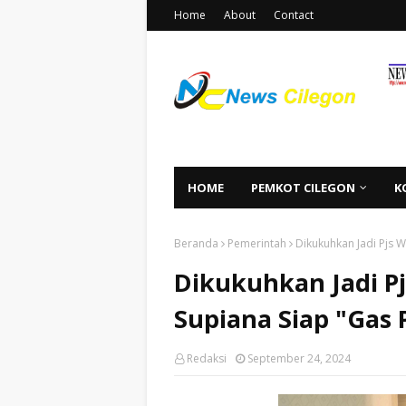
Home
About
Contact
HOME
PEMKOT CILEGON
K
Beranda
Pemerintah
Dikukuhkan Jadi Pjs W
Dikukuhkan Jadi Pj
Supiana Siap "Gas 
Redaksi
September 24, 2024