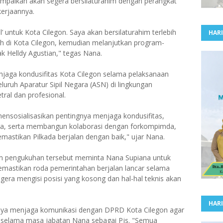
mpaikan akan segera bersilaturahim dengan perangkat
erjaannya.
l’ untuk Kota Cilegon. Saya akan bersilaturahim terlebih
HARI
h di Kota Cilegon, kemudian melanjutkan program-
k Helldy Agustian," tegas Nana.
aga kondusifitas Kota Cilegon selama pelaksanaan
uruh Aparatur Sipil Negara (ASN) di lingkungan
tral dan profesional.
n mensosialisasikan pentingnya menjaga kondusifitas,
aga, serta membangun kolaborasi dengan forkompimda,
astikan Pilkada berjalan dengan baik," ujar Nana.
am pengukuhan tersebut meminta Nana Supiana untuk
emastikan roda pemerintahan berjalan lancar selama
gera mengisi posisi yang kosong dan hal-hal teknis akan
HARI
nya menjaga komunikasi dengan DPRD Kota Cilegon agar
n selama masa jabatan Nana sebagai Pjs. "Semua